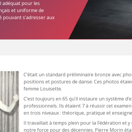
l adéquat pour les
ançais et uniforme de
é pouvant s’adresser aux
C’était un standard préliminaire bronze avec phot
positions et postures de danse. Ces photos étaien
femme Louisette.
C’est toujours en 65 qu’il instaure un système d
professionnels. Ils étaient 7 à réussir cet examen
en trois niveaux : théorique, pratique et enseign
Il travaillait à temps plein pour la Fédération et
notre force pour des décennies. Pierre Morin était