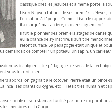
classique chez les Jésuites et a même porté la so
Lison Nepveu fut une de ses premières élèves, t
Formation à l’époque. Comme Lison le rapportait 
il a marqué ma carrière, mon enseignement.’
Il fut le pionnier des premiers stages de danse qu
eu la chance de s’y inscrire. Il suffit de mentionn
refont surface. Sa pédagogie était unique et pour l
ous demandait de compter ‘ un poteau, un sapin, un carreau’ 
avait nous inculquer cette pédagogie, ce sens de la technique
vent vous le confirmer.
iers abords, on gagnait à le côtoyer. Pierre était un pince-
 Calinca’, ses chants du cygne, etc… Il était très humain et c
anse sociale et son standard utilisé par notre corporation au
us les membres de la Corpo.