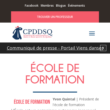
Facebook
Membres
Blogue
Événements
TROUVER UN PROFESSEUR
Communiqué de presse - Portail Viens danser
X
ÉCOLE DE
FORMATION
Yvon Quintal
| Président de
l'école de formation